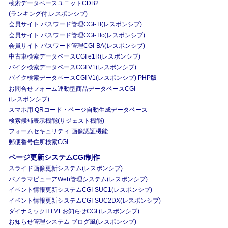
検索データベースユニットCDB2
(ランキング付,レスポンシブ)
会員サイト パスワード管理CGI-TI(レスポンシブ)
会員サイト パスワード管理CGI-TIc(レスポンシブ)
会員サイト パスワード管理CGI-BA(レスポンシブ)
中古車検索データベースCGI e1R(レスポンシブ)
バイク検索データベースCGI V1(レスポンシブ)
バイク検索データベースCGI V1(レスポンシブ) PHP版
お問合せフォーム連動型商品データベースCGI
(レスポンシブ)
スマホ用 QRコード・ページ自動生成データベース
検索候補表示機能(サジェスト機能)
フォームセキュリティ 画像認証機能
郵便番号住所検索CGI
ページ更新システムCGI制作
スライド画像更新システム(レスポンシブ)
パノラマビューアWeb管理システム(レスポンシブ)
イベント情報更新システムCGI-SUC1(レスポンシブ)
イベント情報更新システムCGI-SUC2DX(レスポンシブ)
ダイナミックHTMLお知らせCGI (レスポンシブ)
お知らせ管理システム ブログ風(レスポンシブ)