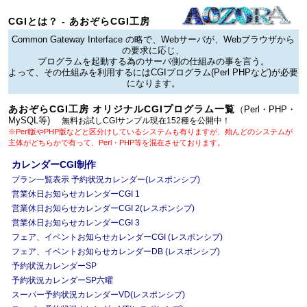
CGIとは？ - あおぞらCGI工房
Common Gateway Interface の略で、Webサーバが、Webブラウザから
の要求に応じ、
プログラムを起動する為のサーバ側の仕組みの事を言う。
よって、その仕組みを利用するにはCGIプログラム(Perl PHPなど)が必要
になります。
あおぞらCGI工房 オリジナルCGIプログラム一覧
（Perl・PHP・
MySQL等)
無料お試しCGIサンプル現在152種を公開中！
※Perl版やPHP版などと区分けしているシステムも有りますが、殆んどのシステムが
主体がどちらかで有って、Perl・PHP等を混在させております。
カレンダーCGI制作
プラン一覧表示 予約状況カレンダー(レスポンシブ)
営業休日お知らせカレンダーCGI 1
営業休日お知らせカレンダーCGI 2(レスポンシブ)
営業休日お知らせカレンダーCGI 3
フェア、イベントお知らせカレンダーCGI (レスポンシブ)
フェア、イベントお知らせカレンダーDB (レスポンシブ)
予約状況カレンダーSP
予約状況カレンダーSP六曜
スーパー予約状況カレンダーVD(レスポンシブ)